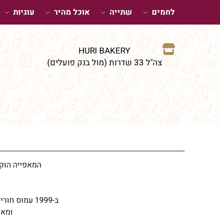
לחמים
שתייה
אוכל מהיר
עוגיות
HURI BAKERY
צה"ל 33 שדרות (מול בנק פועלים)
המאפייה הוקמה ע"י האחים חור
ב-1999 עמוס חורי (אחד מהאחים) לקח בעלות על המאפייה בשדרות והפך אותה למאפיית איכות חורי בע"מ.
ומאז